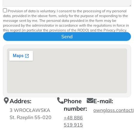
Provision of data is voluntary. I consent to the processing of my personal
data, provided in the above form, solely for the purpose of responding to the
message sent by me. The personal data provided in the form may be
processed by the administrator in accordance with the regulations in force in
this regard (in particular the provisions of the RODO) and the Privacy Policy.
Addres:
Phone
E-mail:
number:
3 WROCŁAWSKA
ownglass.contac
St. Rzeplin 55-020
+48 886
519 915