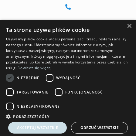
+48 886 519 915
×
Ta strona używa plików cookie
Używamy plików cookie w celu personalizacji treści, reklam i analizy
naszego ruchu. Udostępniamy również informacje o tym, jak
ownglass.contact@gmail.com
korzystasz z naszej witryny, naszym partnerom reklamowym i
analitycznym, którzy mogą łączyć je z innymi informacjami, które im
przekazałeś lub które zebrali w wyniku korzystania przez Ciebie z ich
usług.
Dowiedz się więcej
Rzeplin, ul. Gen. Wrocławska 3
NIEZBĘDNE
WYDAJNOŚĆ
TARGETOWANIE
FUNKCJONALNOŚĆ
NIESKLASYFIKOWANE
POKAŻ SZCZEGÓŁY
AKCEPTUJ WSZYSTKIE
ODRZUĆ WSZYSTKIE