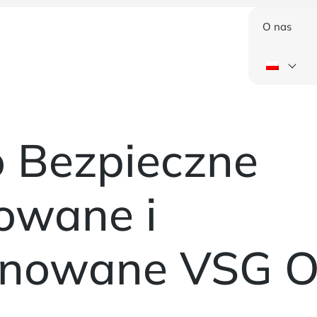
O nas
o Bezpieczne
owane i
nowane VSG O