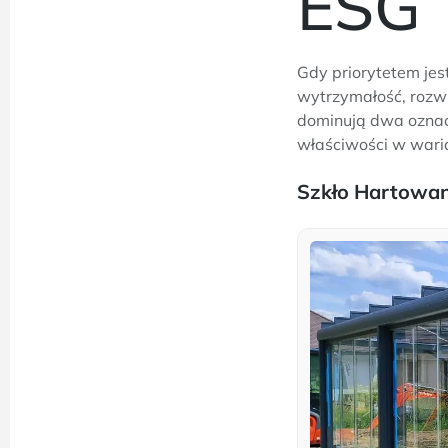
ESG
Gdy priorytetem jes
wytrzymałość, rozwi
dominują dwa oznacz
właściwości w wari
Szkło Hartowa