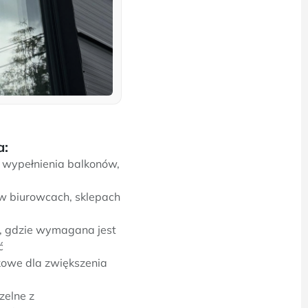
a:
, wypełnienia balkonów,
 w biurowcach, sklepach
i, gdzie wymagana jest
ć
kowe dla zwiększenia
zelne z