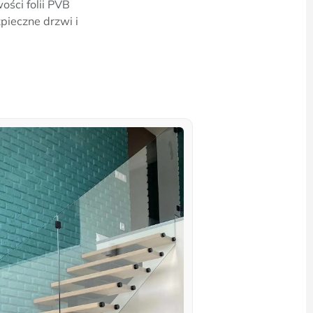
ści folii PVB
pieczne drzwi i