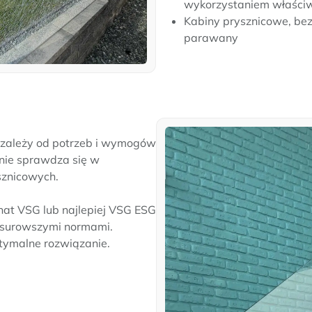
wykorzystaniem właściwo
Kabiny prysznicowe, bez
parawany
zależy od potrzeb i wymogów
tnie sprawdza się w
sznicowych.
inat VSG lub najlepiej VSG ESG
ajsurowszymi normami.
ptymalne rozwiązanie.