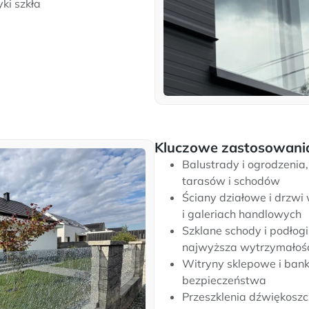
yki szkła
Kluczowe zastosowani
Balustrady i ogrodzenia
tarasów i schodów
Ściany działowe i drzwi
i galeriach handlowych
Szklane schody i podłog
najwyższa wytrzymałoś
Witryny sklepowe i ban
bezpieczeństwa
Przeszklenia dźwiękoszc