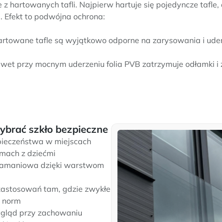
z hartowanych tafli. Najpierw hartuje się pojedyncze tafle,
B. Efekt to podwójna ochrona:
rtowane tafle są wyjątkowo odporne na zarysowania i uder
wet przy mocnym uderzeniu folia PVB zatrzymuje odłamki i 
brać szkło bezpieczne
ieczeństwa w miejscach
omach z dziećmi
łamaniowa dzięki warstwom
zastosowań tam, gdzie zwykłe
a norm
gląd przy zachowaniu