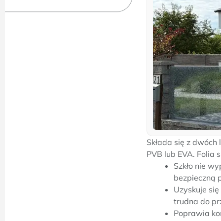
Składa się z dwóch l
PVB lub EVA. Folia s
Szkło nie wyp
bezpieczną p
Uzyskuje si
trudna do pr
Poprawia kom