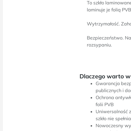
To szkło laminowane 
laminuje je folią PV
Wytrzymałość. Zaha
Bezpieczeństwo. Na
rozsypaniu.
Dlaczego warto wy
Gwarancja bezp
publicznych i d
Ochrona antyw
folii PVB
Uniwersalność 
szkło nie spełni
Nowoczesny wy