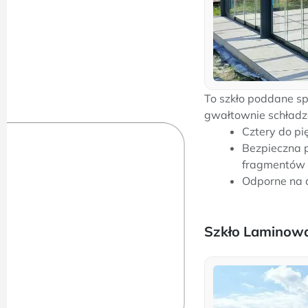
To szkło poddane sp
gwałtownie schładza
Cztery do pi
Bezpieczna p
fragmentów
Odporne na 
Szkło Laminow