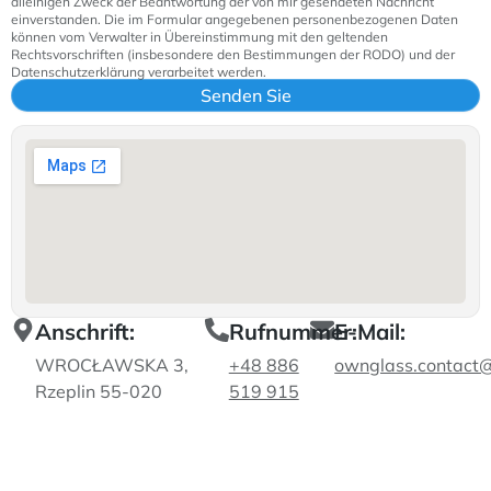
alleinigen Zweck der Beantwortung der von mir gesendeten Nachricht
einverstanden. Die im Formular angegebenen personenbezogenen Daten
können vom Verwalter in Übereinstimmung mit den geltenden
Rechtsvorschriften (insbesondere den Bestimmungen der RODO) und der
Datenschutzerklärung verarbeitet werden.
Anschrift:
Rufnummer:
E-Mail:
WROCŁAWSKA 3,
+48 886
ownglass.contact
Rzeplin 55-020
519 915