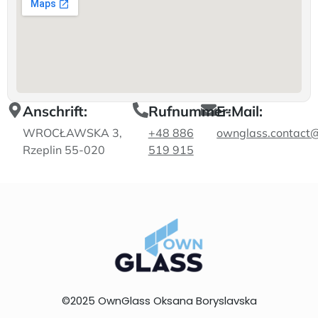
Anschrift:
Rufnummer:
E-Mail:
WROCŁAWSKA 3,
+48 886
ownglass.contact
Rzeplin 55-020
519 915
©2025 OwnGlass Oksana Boryslavska