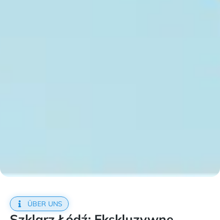
ÜBER UNS
Szklarz Łódź: Ekskluzywne